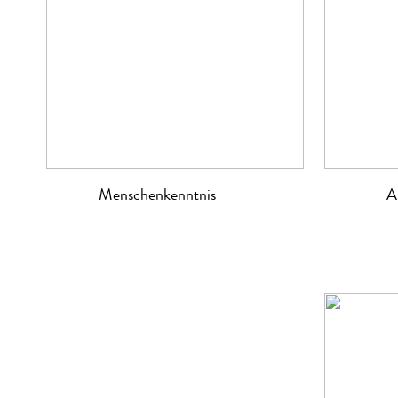
Menschenkenntnis
A