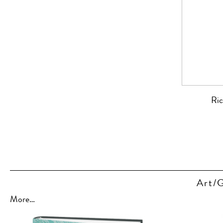
Ric
Art/G
More…