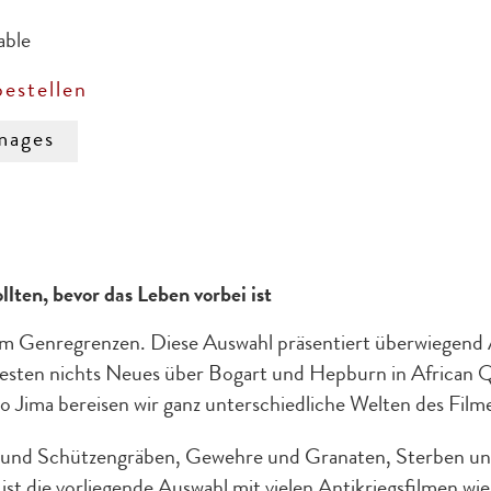
able
stellen
mages
ollten, bevor das Leben vorbei ist
 um Genregrenzen. Diese Auswahl präsentiert überwiegend
esten nichts Neues über Bogart und Hepburn in African Q
 Jima bereisen wir ganz unterschiedliche Welten des Fil
 und Schützengräben, Gewehre und Granaten, Sterben und 
st die vorliegende Auswahl mit vielen Antikriegsfilmen wi