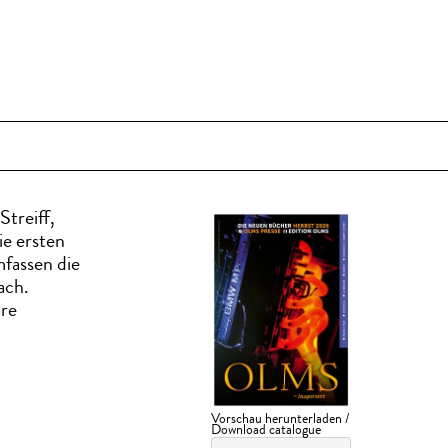
Streiff,
ie ersten
mfassen die
ach.
are
Vorschau herunterladen /
Download catalogue