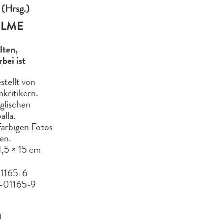
 (Hrsg.)
ILME
lten,
bei ist
tellt von
mkritikern.
glischen
alla.
farbigen Fotos
nen.
1,5 × 15 cm
1165-6
-01165-9
0