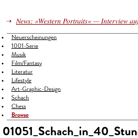
News: »Western Portraits« — Interview au
Neuerscheinungen
1001-Serie
Musik
Film/Fantasy
Literatur
Lifestyle
Art-Graphic-Design
Schach
Chess
Browse
01051_Schach_in_40_Stu