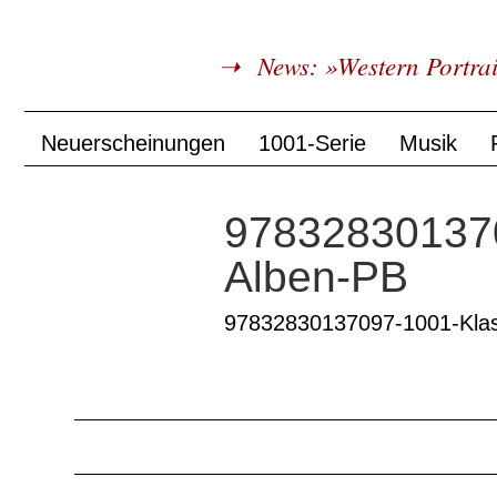
News: »Western Portrai
Neuerscheinungen
1001-Serie
Musik
978328301370
Alben-PB
97832830137097-1001-Klas