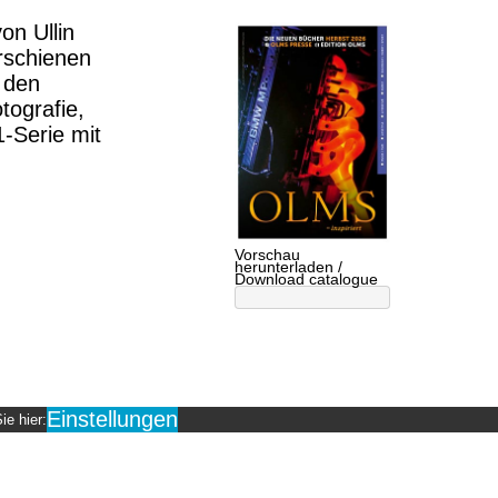
on Ullin
rschienen
r den
tografie,
-Serie mit
Vorschau
herunterladen /
Download catalogue
Einstellungen
ie hier: