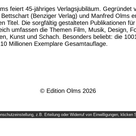
lms feiert 45-jähriges Verlagsjubiläum. Gegründet v
r Bettschart (Benziger Verlag) und Manfred Olms e
n Titel. Die sorgfältig gestalteten Publikationen fü
ich umfassen die Themen Film, Musik, Design, Fo
en, Kunst und Schach. Besonders beliebt: die 1001
r 10 Millionen Exemplare Gesamtauflage.
© Edition Olms 2026
schutzeinstellung, z.B. Erteilung oder Widerruf von Einwilligungen, klicken S